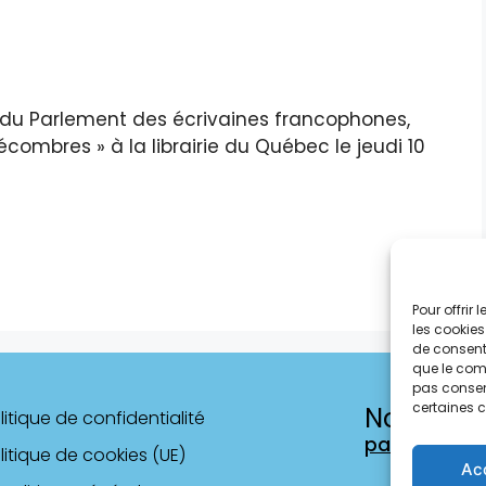
du Parlement des écrivaines francophones,
écombres » à la librairie du Québec le jeudi 10
Pour offrir
les cookies
de consenti
que le comp
pas consent
certaines c
Nous con
litique de confidentialité
parlement.e
litique de cookies (UE)
Ac