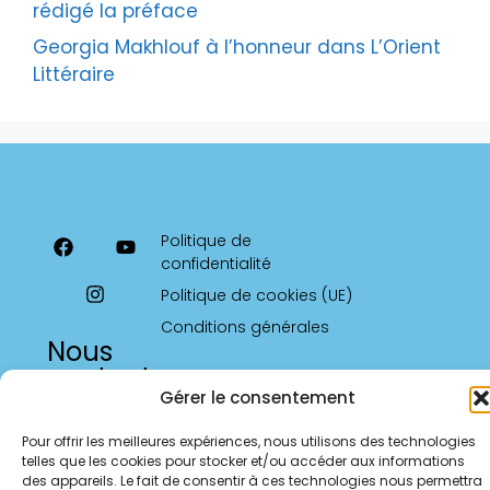
rédigé la préface
Georgia Makhlouf à l’honneur dans L’Orient
Littéraire
Politique de
confidentialité
Politique de cookies (UE)
Conditions générales
Nous
contacter
Gérer le consentement
parlement.ecrivaines.9@gmail.com
Pour offrir les meilleures expériences, nous utilisons des technologies
telles que les cookies pour stocker et/ou accéder aux informations
des appareils. Le fait de consentir à ces technologies nous permettra