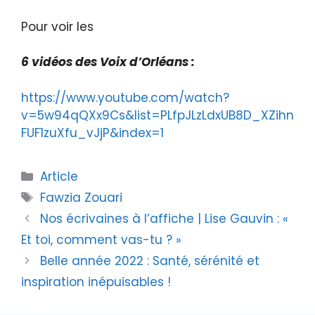
Pour voir les
6 vidéos des Voix d’Orléans :
https://www.youtube.com/watch?
v=5w94qQXx9Cs&list=PLfpJLzLdxUB8D_XZihn
FUF1zuXfu_vJjP&index=1
Article
Fawzia Zouari
Nos écrivaines à l’affiche | Lise Gauvin : «
Et toi, comment vas-tu ? »
Belle année 2022 : Santé, sérénité et
inspiration inépuisables !